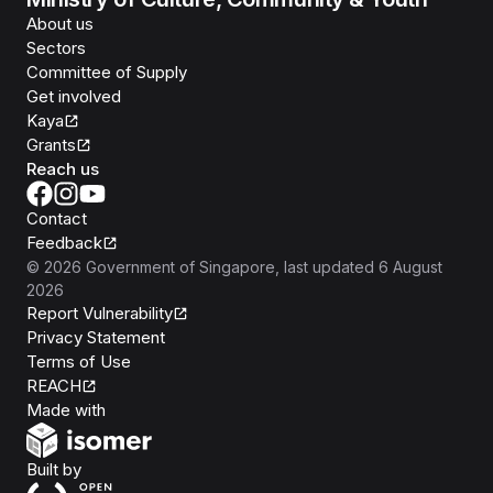
About us
Sectors
Committee of Supply
Get involved
Kaya
Grants
Reach us
Contact
Feedback
©
2026
Government of Singapore
, last updated
6 August
2026
Report Vulnerability
Privacy Statement
Terms of Use
REACH
Isomer
Made with
Open Government Products
Built by