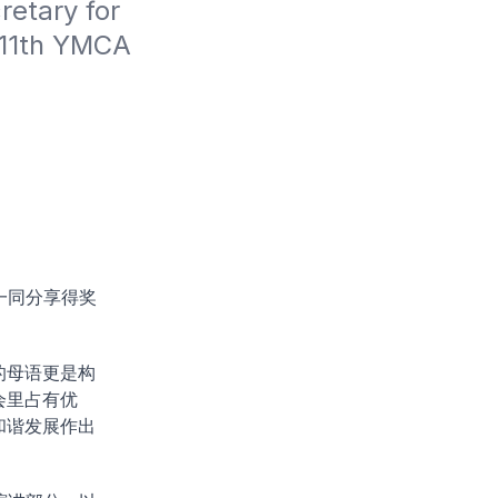
tary for 
 11th YMCA 
一同分享得奖
的母语更是构
会里占有优
和谐发展作出