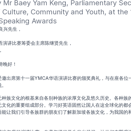
 Mr Baey Yam Keng, Parliamentary Secre
f Culture, Community and Youth, at the
Speaking Awards
钟良兴先生，
华语演讲比赛筹委会主席陈继贤先生，
，
傍晚好！
受邀出席第十一届YMCA华语演讲比赛的颁奖典礼，与在座各位
悦。
元种族文化的根基来自各别种族的浓厚文化及悠久历史。各种族
元文化的重要组成部分。学习好英语固然让国人在这全球化的都
语能让我们引导各族群的朋友们了解新加坡各族文化，为我国的