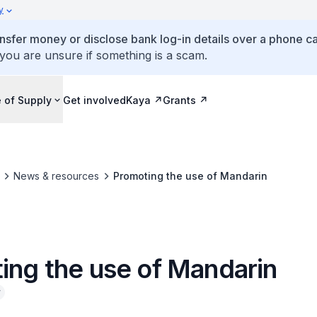
y
ansfer money or disclose bank log-in details over a phone cal
 you are unsure if something is a scam.
 of Supply
Get involved
Kaya
Grants
News & resources
Promoting the use of Mandarin
ing the use of Mandarin
y