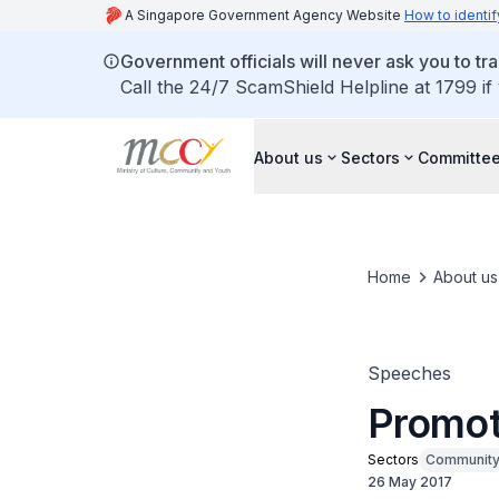
A Singapore Government Agency Website
How to identif
Government officials will never ask you to tr
Call the 24/7 ScamShield Helpline at 1799 if
About us
Sectors
Committee
Home
About us
Speeches
Promot
Sectors
Communit
26 May 2017