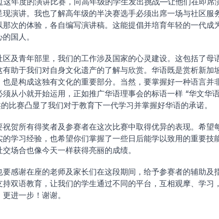
通过这年度的演讲比赛，向高年级的学生发出挑战—让他们在即席
呈现演讲。我也了解高年级的半决赛选手必须出席一场与社区服
以那次的体验，各自编写演讲稿。这能提倡并培育年轻的一代成
心的国人。
社区及青年部里，我们的工作涉及国家的心灵建设。这包括了母
这有助于我们对自身文化遗产的了解与欣赏。华语既是赏析新加
，也是构成这独有文化的重要部分。当然，要掌握好一种语言并
必须从小就开始运用，正如推广华语理事会的标语一样 “华文华
这类的比赛凸显了我们对于教育下一代学习并掌握好华语的承诺。
要祝贺所有得奖者及参赛者在这次比赛中取得优异的表现。希望
实的学习经验，也希望你们掌握了一些日后能学以致用的重要技
社交场合也像今天一样获得亮丽的成绩。
也要感谢在座的老师及家长们在这段期间，给予参赛者的辅助及
支持双语教育，让我们的学生通过不同的平台，互相观摩、学习
，更进一步！谢谢。