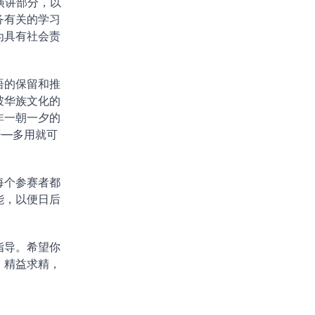
演讲部分，以
务有关的学习
为具有社会责
语的保留和推
坡华族文化的
非一朝一夕的
语—多用就可
每个参赛者都
能，以便日后
指导。希望你
，精益求精，